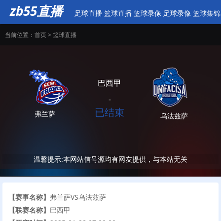
zb55直播
足球直播
篮球直播
篮球录像
足球录像
篮球集锦
当前位置：
首页
>
篮球直播
巴西甲
-
已结束
弗兰萨
乌法兹萨
温馨提示:本网站信号源均有网友提供，与本站无关
【赛事名称】
弗兰萨VS乌法兹萨
【联赛名称】
巴西甲