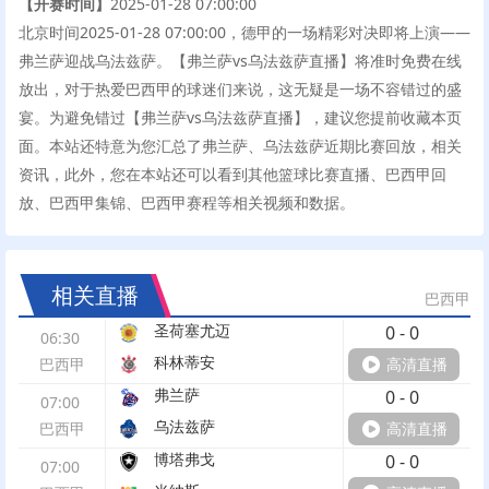
【开赛时间】
2025-01-28 07:00:00
北京时间2025-01-28 07:00:00，德甲的一场精彩对决即将上演——
弗兰萨迎战乌法兹萨。【弗兰萨vs乌法兹萨直播】将准时免费在线
放出，对于热爱巴西甲的球迷们来说，这无疑是一场不容错过的盛
宴。为避免错过【弗兰萨vs乌法兹萨直播】，建议您提前收藏本页
面。本站还特意为您汇总了弗兰萨、乌法兹萨近期比赛回放，相关
资讯，此外，您在本站还可以看到其他篮球比赛直播、巴西甲回
放、巴西甲集锦、巴西甲赛程等相关视频和数据。
相关直播
巴西甲
圣荷塞尤迈
0
-
0
06:30
科林蒂安
巴西甲
高清直播
弗兰萨
0
-
0
07:00
乌法兹萨
巴西甲
高清直播
博塔弗戈
0
-
0
07:00