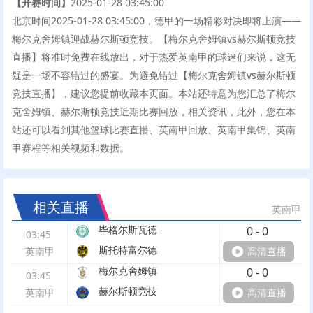
【开赛时间】
2025-01-28 03:45:00
北京时间2025-01-28 03:45:00，德甲的一场精彩对决即将上演——
梅尔克舍姆镇迎战赫尔斯顿竞技。【梅尔克舍姆镇vs赫尔斯顿竞技
直播】将准时免费在线放出，对于热爱英南甲的球迷们来说，这无
疑是一场不容错过的盛宴。为避免错过【梅尔克舍姆镇vs赫尔斯顿
竞技直播】，建议您提前收藏本页面。本站还特意为您汇总了梅尔
克舍姆镇、赫尔斯顿竞技近期比赛回放，相关资讯，此外，您在本
站还可以看到其他篮球比赛直播、英南甲回放、英南甲集锦、英南
甲赛程等相关视频和数据。
相关直播
英南甲
毕格尔斯瓦德
0
-
0
03:45
斯托特富尔德
英南甲
高清直播
梅尔克舍姆镇
0
-
0
03:45
赫尔斯顿竞技
英南甲
高清直播