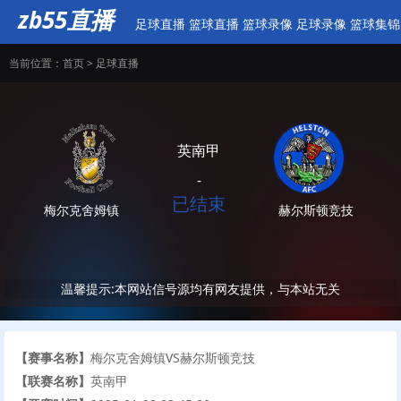
zb55直播
足球直播
篮球直播
篮球录像
足球录像
篮球集锦
当前位置：
首页
>
足球直播
英南甲
-
已结束
梅尔克舍姆镇
赫尔斯顿竞技
温馨提示:本网站信号源均有网友提供，与本站无关
【赛事名称】
梅尔克舍姆镇VS赫尔斯顿竞技
【联赛名称】
英南甲