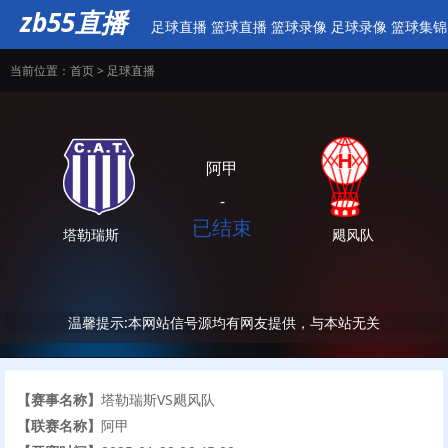
zb55直播
足球直播
篮球直播
篮球录像
足球录像
篮球集锦
当前位置：
首页
>
足球直播
阿甲
-
已结束
塔勒瑞斯
飓风队
温馨提示:本网站信号源均有网友提供，与本站无关
【赛事名称】
塔勒瑞斯VS飓风队
【联赛名称】
阿甲