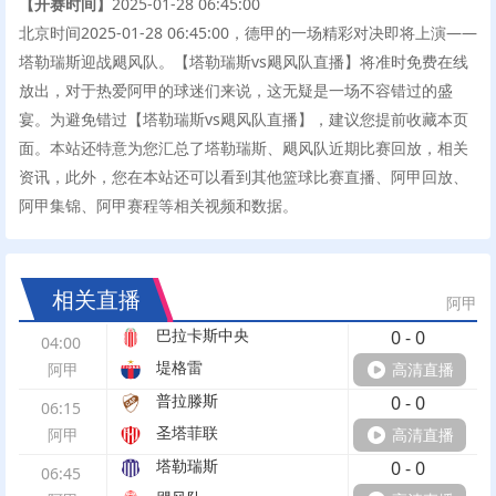
【开赛时间】
2025-01-28 06:45:00
北京时间2025-01-28 06:45:00，德甲的一场精彩对决即将上演——
塔勒瑞斯迎战飓风队。【塔勒瑞斯vs飓风队直播】将准时免费在线
放出，对于热爱阿甲的球迷们来说，这无疑是一场不容错过的盛
宴。为避免错过【塔勒瑞斯vs飓风队直播】，建议您提前收藏本页
面。本站还特意为您汇总了塔勒瑞斯、飓风队近期比赛回放，相关
资讯，此外，您在本站还可以看到其他篮球比赛直播、阿甲回放、
阿甲集锦、阿甲赛程等相关视频和数据。
相关直播
阿甲
巴拉卡斯中央
0
-
0
04:00
堤格雷
阿甲
高清直播
普拉滕斯
0
-
0
06:15
圣塔菲联
阿甲
高清直播
塔勒瑞斯
0
-
0
06:45